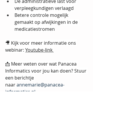
De administratieve last voor 
verpleegkundigen verlaagd
Betere controle mogelijk 
gemaakt op afwijkingen in de 
medicatiestromen
🎥 Kijk voor meer informatie ons 
webinar: 
Youtube-link 
📩 Meer weten over wat Panacea 
Informatics voor jou kan doen? Stuur 
een berichtje 
naar
annemarie@panacea-
informatics.nl
📖 Lees het volledige Nieuwsuur-
artikel hier:
Nieuwsuur-artikel