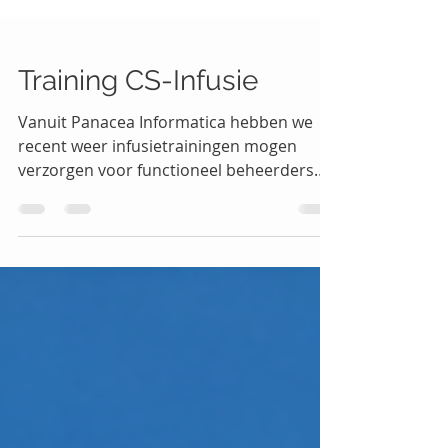
Training CS-Infusie
Vanuit Panacea Informatica hebben we
recent weer infusietrainingen mogen
verzorgen voor functioneel beheerders
van VieCuri en Zuyderland Medisch
Centrum. Infusie is één van de
onderwerpen waarbij veel samenkomt.
Want hoe richt je een infusieopdracht zó
in dat voorschrijven, toedienen én
registratie logisch op elkaar aansluiten?
Denk bijvoorbeeld aan vragen als:
Wanneer gebruik je welk infuustype?
Wanneer kies je voor een vaste of