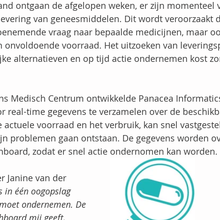
and ontgaan de afgelopen weken, er zijn momenteel v
evering van geneesmiddelen. Dit wordt veroorzaakt 
 toenemende vraag naar bepaalde medicijnen, maar o
n onvoldoende voorraad. Het uitzoeken van leverings
ke alternatieven en op tijd actie ondernemen kost zo
s Medisch Centrum ontwikkelde Panacea Informatics
or real-time gegevens te verzamelen over de beschikb
actuele voorraad en het verbruik, kan snel vastgest
ijn problemen gaan ontstaan. De gegevens worden ove
hboard, zodat er snel actie ondernomen kan worden.
r Janine van der 
ks in één oogopslag 
e moet ondernemen. De 
hboard mij geeft, 