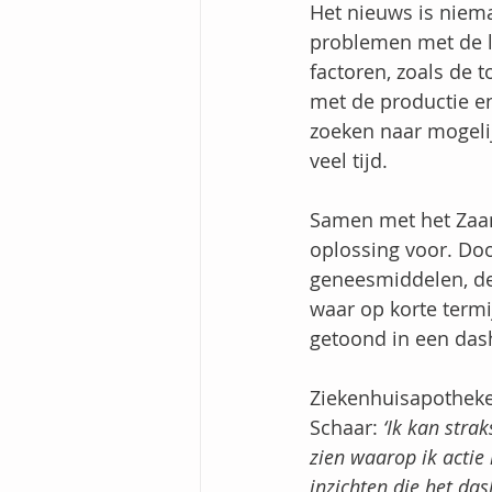
Het nieuws is niem
problemen met de l
factoren, zoals de
met de productie e
zoeken naar mogelij
veel tijd.
Samen met het Zaan
oplossing voor. Do
geneesmiddelen, de 
waar op korte term
getoond in een das
Ziekenhuisapotheke
Schaar: 
‘Ik kan stra
zien waarop ik acti
inzichten die het das