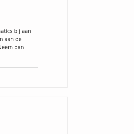
tics bij aan 
en aan de 
 Neem dan 