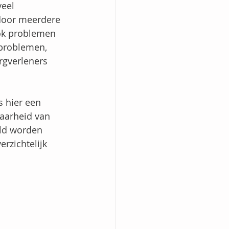
eel 
door meerdere 
ok problemen 
problemen, 
rgverleners 
 hier een 
aarheid van 
eld worden 
rzichtelijk 